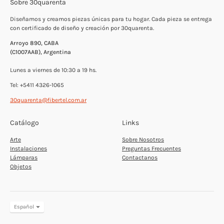
Sobre 30quarenta
Diseñamos y creamos piezas únicas para tu hogar. Cada pieza se entrega
con certificado de diseño y creación por 30quarenta.
Arroyo 890, CABA
(C1007AAB), Argentina
Lunes a viernes de 10:30 a 19 hs.
Tel: +5411 4326-1065
30quarenta@fibertel.com.ar
Catálogo
Links
Arte
Sobre Nosotros
Instalaciones
Preguntas Frecuentes
Lámparas
Contactanos
Objetos
Translation
Español
missing:
es.general.language.dropdown_label