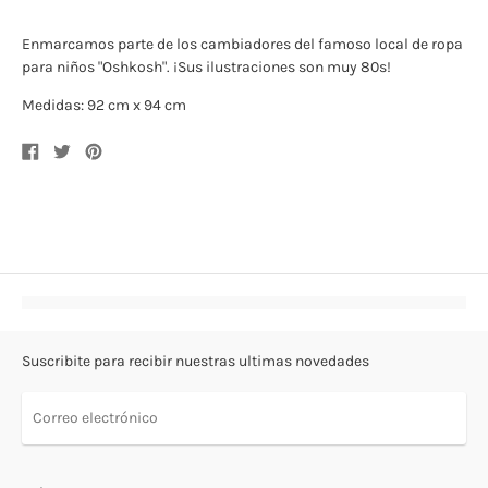
Enmarcamos parte de los cambiadores del famoso local de ropa
para niños "Oshkosh". ¡Sus ilustraciones son muy 80s!
Medidas: 92 cm x 94 cm
Compartir
Compartir
Compartir
en
en
en
Facebook
Twitter
Pinterest
Suscribite para recibir nuestras ultimas novedades