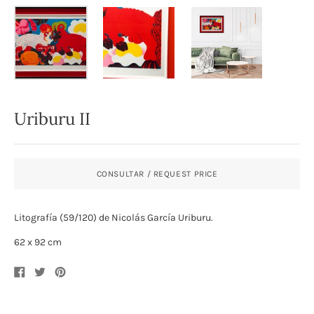
Uriburu II
CONSULTAR / REQUEST PRICE
Litografía (59/120) de Nicolás García Uriburu.
62 x 92 cm
Compartir
Compartir
Compartir
en
en
en
Facebook
Twitter
Pinterest